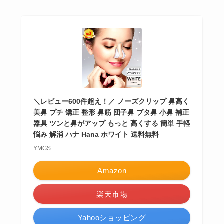
＼レビュー600件超え！／ ノーズクリップ 鼻高く
美鼻 プチ 矯正 整形 鼻筋 団子鼻 ブタ鼻 小鼻 補正
器具 ツンと鼻がアップ もっと 高くする 簡単 手軽
悩み 解消 ハナ Hana ホワイト 送料無料
YMGS
Amazon
楽天市場
Yahooショッピング